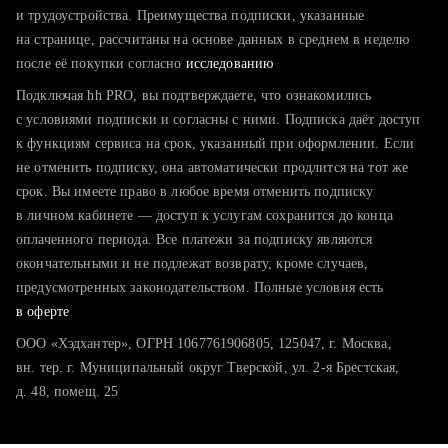
тратите много времени на поиск и вручную поднимаете
и трудоустройства. Преимущества подписки, указанные
резюме
на странице, рассчитаны на основе данных в среднем в неделю
после её покупки согласно
хотите сравнить себя с конкурентами и оценить шансы
исследованию
Подключая hh PRO, вы подтверждаете, что ознакомились
с условиями подписки и согласны с ними. Подписка даёт доступ
к функциям сервиса на срок, указанный при оформлении. Если
не отменить подписку, она автоматически продлится на тот же
срок. Вы имеете право в любое время отменить подписку
в личном кабинете — доступ к услугам сохранится до конца
оплаченного периода. Все платежи за подписку являются
окончательными и не подлежат возврату, кроме случаев,
предусмотренных законодательством. Полные условия есть
в оферте
ООО «Хэдхантер», ОГРН 1067761906805, 125047, г. Москва,
вн. тер. г. Муниципальный округ Тверской, ул. 2-я Брестская,
д. 48, помещ. 25