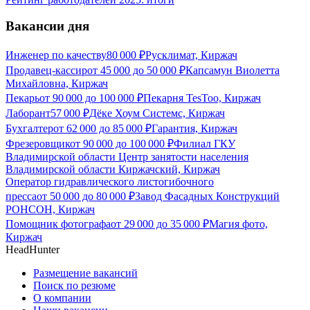
Вакансии дня
Инженер по качеству
80 000
₽
Русклимат, Киржач
Продавец-кассир
от
45 000
до
50 000
₽
Капсамун Виолетта
Михайловна, Киржач
Пекарь
от
90 000
до
100 000
₽
Пекарня TesToo, Киржач
Лаборант
57 000
₽
Дёке Хоум Системс, Киржач
Бухгалтер
от
62 000
до
85 000
₽
Гарантия, Киржач
Фрезеровщик
от
90 000
до
100 000
₽
Филиал ГКУ
Владимирской области Центр занятости населения
Владимирской области Киржачский, Киржач
Оператор гидравлического листогибочного
пресса
от
50 000
до
80 000
₽
Завод Фасадных Конструкций
РОНСОН, Киржач
Помощник фотографа
от
29 000
до
35 000
₽
Магия фото,
Киржач
HeadHunter
Размещение вакансий
Поиск по резюме
О компании