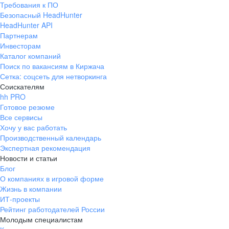
Требования к ПО
pr@ural.hh.ru
Безопасный HeadHunter
HeadHunter API
Краснодар
Партнерам
Инвесторам
ул. Янковского, д. 169, 7 этаж,
Каталог компаний
706 каб.
Поиск по вакансиям в Киржача
+7 861 205-55-57
Сетка: соцсеть для нетворкинга
pr@krd.hh.ru
Соискателям
hh PRO
Готовое резюме
Владивосток
Все сервисы
пер. Ланинский д. 4, офис 3.4
Хочу у вас работать
Производственный календарь
+7 423 202-33-28
Экспертная рекомендация
pr@dv.hh.ru
Новости и статьи
Блог
Новосибирск
О компаниях в игровой форме
Жизнь в компании
ул. Большевистская, д. 35,
ИТ-проекты
помещение 21
Рейтинг работодателей России
+7 383 207-94-64
Молодым специалистам