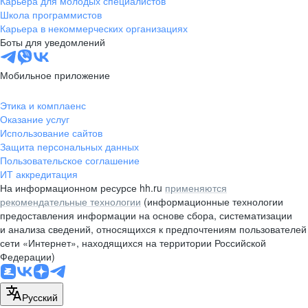
Карьера для молодых специалистов
pr@nsk.hh.ru
Школа программистов
Карьера в некоммерческих организациях
Минск
Боты для уведомлений
пр-т Дзержинского, д. 57,
10 этаж, помещение 45-1
Мобильное приложение
+375 (17)
336-03-02
Этика и комплаенс
pr@rabota.by
Оказание услуг
Использование сайтов
Алматы
Защита персональных данных
Пользовательское соглашение
пр. Абая, д. 151, БЦ Алатау,
ИТ аккредитация
12 этаж, офис 1209
На информационном ресурсе hh.ru
применяются
+7 727 232-13-13
рекомендательные технологии
(информационные технологии
pr@headhunter.com.kz
предоставления информации на основе сбора, систематизации
и анализа сведений, относящихся к предпочтениям пользователей
сети «Интернет», находящихся на территории Российской
Федерации)
Русский