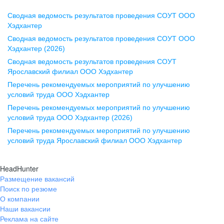
Сводная ведомость результатов проведения СОУТ ООО
Воронеж
Хэдхантер
Сводная ведомость результатов проведения СОУТ ООО
ул. Комиссаржевской, д. 10,
Хэдхантер (2026)
офис 1212
Сводная ведомость результатов проведения СОУТ
+7 473 280-05-05
Ярославский филиал ООО Хэдхантер
pr@vrn.hh.ru
Перечень рекомендуемых мероприятий по улучшению
условий труда ООО Хэдхантер
Казань
Перечень рекомендуемых мероприятий по улучшению
ул. Спартаковская, д. 2А, этаж 3,
условий труда ООО Хэдхантер (2026)
помещение 15
Перечень рекомендуемых мероприятий по улучшению
условий труда Ярославский филиал ООО Хэдхантер
+7 843 212-12-50
pr@kzn.hh.ru
HeadHunter
Размещение вакансий
Екатеринбург
Поиск по резюме
ул. Боевых Дружин, стр. 20,
О компании
5 этаж, офис 505, 521
Наши вакансии
Реклама на сайте
+7 343 226-79-99