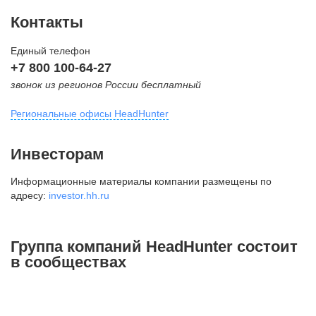
Контакты
Единый телефон
+7 800 100-64-27
звонок из регионов России бесплатный
Региональные офисы HeadHunter
Москва
Инвесторам
внутригородская территория
Информационные материалы компании размещены по
Муниципальный округ Тверской,
адресу:
investor.hh.ru
2-я Брестская ул., д. 48,
помещение 25
+7 495 974-64-27
Группа компаний HeadHunter состоит
+7 495 980-64-27
в сообществах
+7 495 134-92-24
press@hh.ru