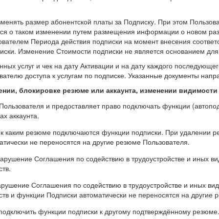
зменять размер абонентской платы за Подписку. При этом Пользо
тся о таком изменении путем размещения информации о новом раз
ователем Периода действия подписки на момент внесения соответ
ски. Изменение Стоимости подписки не является основанием для 
нных услуг и чек на дату Активации и на дату каждого последующе
вателю доступа к услугам по подписке. Указанные документы напра
лении, блокировке резюме или аккаунта, изменении видимост
а Пользователя и предоставляет право подключать функции (автоп
ах аккаунта.
, к каким резюме подключаются функции подписки. При удалении 
тически не переносятся на другие резюме Пользователя.
 нарушение Соглашения по содействию в трудоустройстве и иных вид
ств.
арушение Соглашения по содействию в трудоустройстве и иных вида
ств и функции Подписки автоматически не переносятся на другие 
реподключить функции подписки к другому подтверждённому резюм