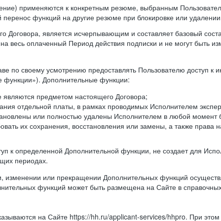
ление) применяются к конкретным резюме, выбранным Пользовател
й перенос функций на другие резюме при блокировке или удалени
ящего Договора, является исчерпывающим и составляет базовый сост
а весь оплаченный Период действия подписки и не могут быть из
аве по своему усмотрению предоставлять Пользователю доступ к 
 функции»). Дополнительные функции:
не являются предметом настоящего Договора;
ания отдельной платы, в рамках проводимых Исполнителем экспер
тановлены или полностью удалены Исполнителем в любой момент 
овать их сохранения, восстановления или замены, а также права на
оступ к определенной Дополнительной функции, не создает для Ис
ющих периодах.
и, изменении или прекращении Дополнительных функций осуществл
лнительных функций может быть размещена на Сайте в справочны
зываются на Сайте https://hh.ru/applicant-services/hhpro. При это