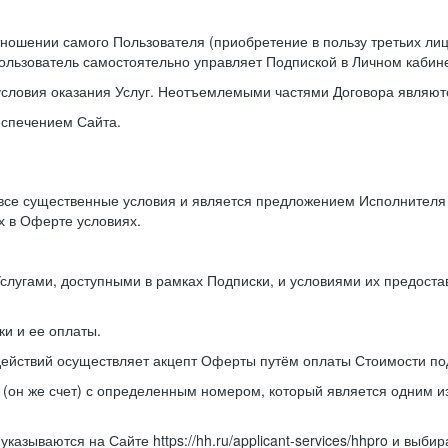
отношении самого Пользователя (приобретение в пользу третьих л
ользователь самостоятельно управляет Подпиской в Личном кабине
условия оказания Услуг. Неотъемлемыми частями Договора являютс
еспечением Сайта.
 все существенные условия и является предложением Исполнител
х в Оферте условиях.
Услугами, доступными в рамках Подписки, и условиями их предост
и и ее оплаты.
действий осуществляет акцепт Оферты путём оплаты Стоимости по
 (он же счет) с определенным номером, который является одним 
казываются на Сайте https://hh.ru/applicant-services/hhpro и выб