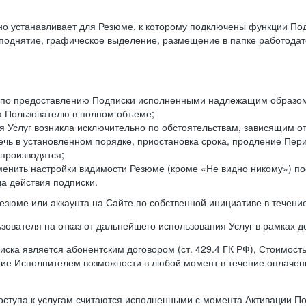
ьно устанавливает для Резюме, к которому подключены функции По
оподнятие, графическое выделение, размещение в папке работодат
а по предоставлению Подписки исполненными надлежащим образом 
а Пользователю в полном объеме;
 Услуг возникла исключительно по обстоятельствам, зависящим от
чь в установленном порядке, приостановка срока, продление Пери
производятся;
менить настройки видимости Резюме (кроме «Не видно никому») п
а действия подписки.
резюме или аккаунта на Сайте по собственной инициативе в течени
зователя на отказ от дальнейшего использования Услуг в рамках 
ска является абонентским договором (ст. 429.4 ГК РФ), Стоимост
ение Исполнителем возможности в любой момент в течение оплаче
ступа к услугам считаются исполненными с момента Активации Под