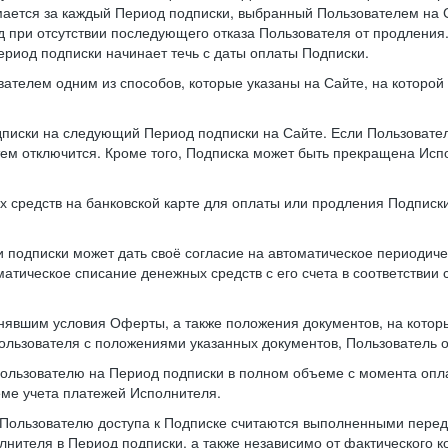
мается за каждый Период подписки, выбранный Пользователем на 
 при отсутствии последующего отказа Пользователя от продления
ериод подписки начинает течь с даты оплаты Подписки.
вателем одним из способов, которые указаны на Сайте, на которо
одписки на следующий Период подписки на Сайте. Если Пользовате
атем отключится. Кроме того, Подписка может быть прекращена Ис
х средств на банковской карте для оплаты или продления Подписки
 подписки может дать своё согласие на автоматическое периодиче
оматическое списание денежных средств с его счета в соответств
нявшим условия Оферты, а также положения документов, на котор
Пользователя с положениями указанных документов, Пользователь о
Пользователю на Период подписки в полном объеме с момента опл
еме учета платежей Исполнителя.
Пользователю доступа к Подписке считаются выполненными перед 
нителя в Период подписки, а также независимо от фактического 