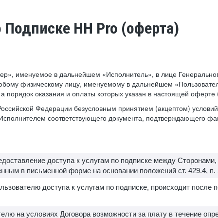
о Подписке HH Pro (оферта)
ер», именуемое в дальнейшем «Исполнитель», в лице Генеральног
юбому физическому лицу, именуемому в дальнейшем «Пользователь
, а порядок оказания и оплаты которых указан в настоящей оферте
а Российской Федерации безусловным принятием (акцептом) услов
е Исполнителем соответствующего документа, подтверждающего фа
редоставление доступа к услугам по подписке между Сторонами
ным в письменной форме на основании положений ст. 429.4, п. 3 с
льзователю доступа к услугам по подписке, происходит после 
елю на условиях Договора возможности за плату в течение опр