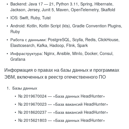
Backend:
Java 17 — 21, Python 3.11, Spring, Hibernate,
Jackson, Jersey, Junit 5, Maven, OpenTelemetry, Skaffold
IOS:
Swift, Ruby, Tuist
Android:
Kotlin, Kotlin Script (kts), Gradle Convention Plugins,
Ruby
Работа с данными:
PostgreSQL, Scylla, Redis, ClickHouse,
Elasticsearch, Kafka, Hadoop, Flink, Spark
Инфраструктура:
Nginx, Ansible, MinIo, Docker, Consul,
Grafana
Информация о правах на базы данных и программах
ЭВМ, включенных в реестр отечественного ПО
Базы данных
№ 2019670024 — «База данных HeadHunter»
№ 2019670023 — «База вакансий HeadHunter»
№ 2018620237 — «База вакансий HeadHunter»
№ 2015621803 — «База данных HeadHunter»