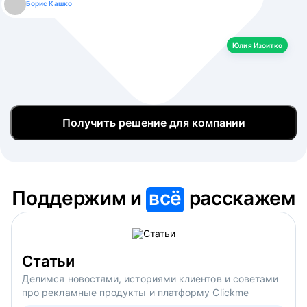
Борис Кашко
Юлия Изоитко
Александр Кулагин
Даниил Макаров
Екатерина Лазаренко
Юлия Изоитко
Получить решение для компании
Поддержим и
всё
расскажем
Статьи
Делимся новостями, историями клиентов и советами
про рекламные продукты и платформу Clickme