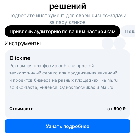
решений
Подберите инструмент для своей
бизнес-задачи
за пару кликов
Привлечь аудиторию по вашим настройкам
Пок
Инструменты
Инструменты
Инструменты
Виртуальный рекрутер
Clickme
Вакансия дня
Массовый подбор под ключ. Решите, сколько
Рекламная платформа от hh.ru: простой
Рекламный формат для вакансий на главной странице
кандидатов и когда вам нужно, и за дело возьмутся
технологичный сервис для продвижения вакансий
hh.ru. Увеличивает количество откликов
маркетологи, рекрутеры и проектные менеджеры
и проектов бизнеса на разных площадках: на hh.ru,
hh.ru с целым набором digital-инструментов
во ВКонтакте, Яндексе, Одноклассниках и Mail.ru
Стоимость:
от 200 000 ₽
Узнать подробнее
Стоимость:
от 500 ₽
Узнать подробнее
Узнать подробнее