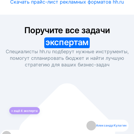
Скачать прайс-лист рекламных форматов hh.ru
Поручите все задачи
экспертам
Специалисты hh.ru подберут нужные инструменты,
помогут спланировать бюджет и найти лучшую
стратегию для ваших
бизнес-задач
+ ещё
4
эксперта
Екатерина Лазаренко
Александр Кулагин
Даниил Макаров
Борис Кашко
Юлия Изоитко