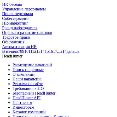
HR-беседы
Управление персоналом
Поиск персонала
Собеседования
HR-маркетинг
Бренд работодателя
Оценка и развитие навыков
Трудовое право
Обновления
Автоматизация HR
В начало
7
8
9
10
11
12
13
14
15
16
17
...
214
дальше
HeadHunter
Размещение вакансий
Поиск по резюме
О компании
Наши вакансии
Реклама на сайте
Требования к ПО
Безопасный HeadHunter
HeadHunter API
Партнерам
Инвесторам
Каталог компаний
Поиск по вакансиям в Киржача