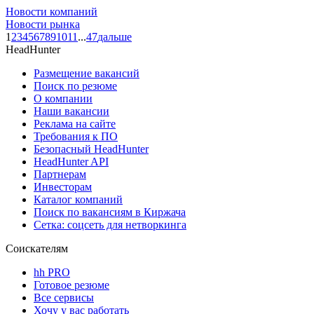
Новости компаний
Новости рынка
1
2
3
4
5
6
7
8
9
10
11
...
47
дальше
HeadHunter
Размещение вакансий
Поиск по резюме
О компании
Наши вакансии
Реклама на сайте
Требования к ПО
Безопасный HeadHunter
HeadHunter API
Партнерам
Инвесторам
Каталог компаний
Поиск по вакансиям в Киржача
Сетка: соцсеть для нетворкинга
Соискателям
hh PRO
Готовое резюме
Все сервисы
Хочу у вас работать