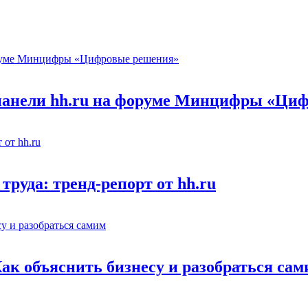
 панели hh.ru на форуме Минцифры «Ци
труда: тренд-репорт от hh.ru
Как объяснить бизнесу и разобраться са