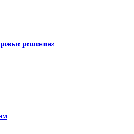
фровые решения»
мим