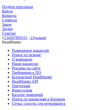
Подбор персонала
Кейсы
Команда
Сервисы
Закон
Лидер
Стартап
1
2
3
4
5
6
7
8
9
10
11
...
23
дальше
HeadHunter
Размещение вакансий
Поиск по резюме
О компании
Наши вакансии
Реклама на сайте
Требования к ПО
Безопасный HeadHunter
HeadHunter API
Партнерам
Инвесторам
Каталог компаний
Поиск по вакансиям в Киржача
Сетка: соцсеть для нетворкинга