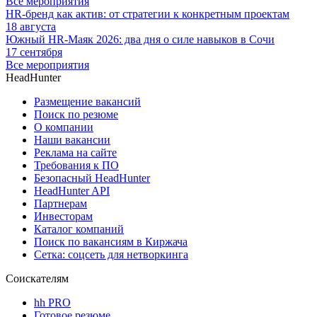
Все мероприятия
HR-бренд как актив: от стратегии к конкретным проектам
18 августа
Южный HR-Маяк 2026: два дня о силе навыков в Сочи
17 сентября
Все мероприятия
HeadHunter
Размещение вакансий
Поиск по резюме
О компании
Наши вакансии
Реклама на сайте
Требования к ПО
Безопасный HeadHunter
HeadHunter API
Партнерам
Инвесторам
Каталог компаний
Поиск по вакансиям в Киржача
Сетка: соцсеть для нетворкинга
Соискателям
hh PRO
Готовое резюме