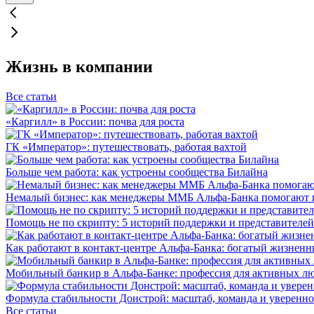
Жизнь в компании
Все статьи
«Каргилл» в России: почва для роста
ГК «Император»: путешествовать, работая вахтой
Больше чем работа: как устроены сообщества Билайна
Немалый бизнес: как менеджеры ММБ Альфа-Банка помогают 
Помощь не по скрипту: 5 историй поддержки и представителей
Как работают в контакт-центре Альфа-Банка: богатый жизненн
Мобильный банкир в Альфа-Банке: профессия для активных л
Формула стабильности Донстрой: масштаб, команда и уверенно
Все статьи