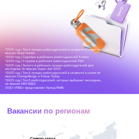
*2025 год | Топ-3 лучших работодателей в сегменте e-comm по
версии Head Hunter
*2025 год | Серебро в рейтинге работодателей Forbes
*2025 год | II группа в рейтинге работодателей РБК
*2025 год | Золото в рейтинге лучших работодателей для
молодежи по версии Super Job 2025
*2025 год | Топ-3 лучших работодателей в сегменте e-comm по
версии Changellenge и Future Today
*2025 год | Топ-5 работодателей, которых выбирает молодежь,
по версии НИУ ВШЭ
ООО «РВБ» представляет бренд RWB
Вакансии по регионам
Северо-запад