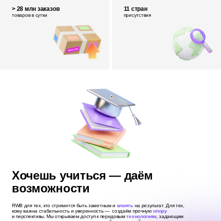
> 28 млн заказов
11 стран
товаров в сутки
присутствия
Хочешь учиться — даём
возможности
RWB для тех, кто стремится быть заметным и
влиять
на результат. Для тех,
кому важна стабильность и уверенность — создаём прочную
опору
и перспективы. Мы открываем доступ к передовым
технологиям
, задающим