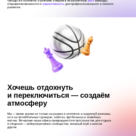
тренды в e-commerce и рекламе и верим в безграничный
рост
команды,
открывая возможности и
вариативность
для профессионального и личного
развития.
Хочешь отдохнуть
и переключиться — создаём
атмосферу
Мы — яркие игроки не только на рынках e‑commerce и наружной рекламы,
но и на волейбольных турнирах, забегах, футбольных и хоккейных
матчах. Вечерами наши офисы превращаются в пространства для отдыха
и общения — киберспортивное сообщество, книжный клуб и многое
другое.