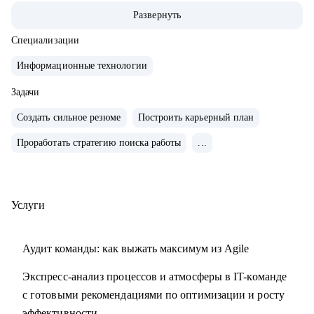
⦁ 8 лет профильного образования. Специализации:
Развернуть
программное обеспечение и автоматизированные системы.
⦁ 9 лет в менеджменте: управляла разработкой и
Специализации
внедрением как в небольших командах до 10 человек, так и
Информационные технологии
в нескольких бизнес-доменах общей численностью 150+
ИТ-сотрудников в Первый Бит, X5 Group, Иннотех/ВТБ.
Задачи
⦁ 300+ собеседований: веду найм IT-специалистов с 2017
Создать сильное резюме
Построить карьерный план
года, регулярно собеседую менеджеров, аналитиков,
Проработать стратегию поиска работы
...
тестировщиков, разработчиков.
⦁ Разработала авторскую методику по переходу в IT из
смежных областей. Консультирую с 2018 года.
⦁ Сертификаты: KMP 2 (KSD+KSI), ADM, Leading SAFe
Услуги
С чем помогу:
Аудит команды: как выжать максимум из Agile
⦁ Составить резюме, которое точно оценит работодатель.
⦁ Подготовиться к собеседованию, прорепетировать
Экспресс-анализ процессов и атмосферы в IT-команде
тестовое интервью.
с готовыми рекомендациями по оптимизации и росту
⦁ Найти пробелы в знаниях и успешно их устранить.
эффективности.