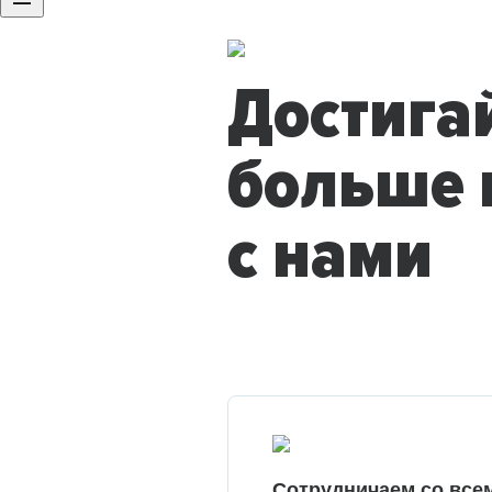
Достига
больше 
с нами
Сотрудничаем со все