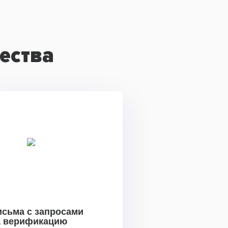
ества
исьма с запросами
а верификацию