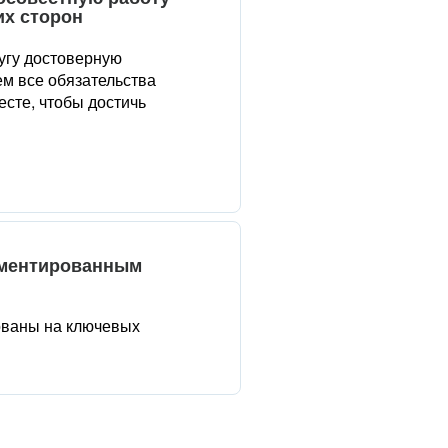
их сторон
угу достоверную
м все обязательства
сте, чтобы достичь
аментированным
ованы на ключевых