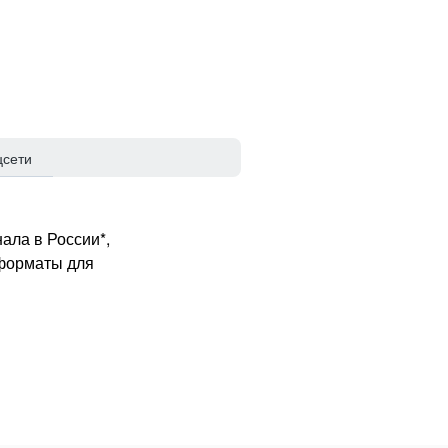
цсети
ала в России*,
 форматы для