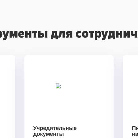
рументы для сотруднич
Учредительные
П
документы
н