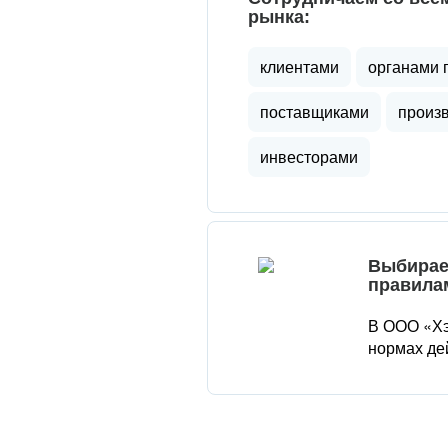
рынка:
клиентами
органами 
поставщиками
произ
инвесторами
Выбирае
правила
В ООО «Хэ
нормах де