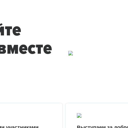
йте
вместе
ми участниками
Выступаем за добр