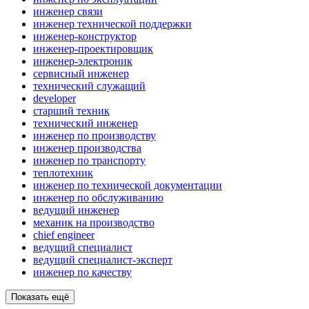
инженер связи
инженер технической поддержки
инженер-конструктор
инженер-проектировщик
инженер-электроник
сервисный инженер
технический служащий
developer
старший техник
технический инженер
инженер по производству
инженер производства
инженер по транспорту
теплотехник
инженер по технической документации
инженер по обслуживанию
ведущий инженер
механик на производство
chief engineer
ведущий специалист
ведущий специалист-эксперт
инженер по качеству
Показать ещё