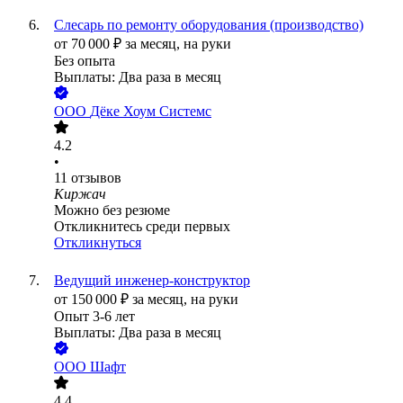
Слесарь по ремонту оборудования (производство)
от
70 000
₽
за месяц,
на руки
Без опыта
Выплаты: Два раза в месяц
ООО
Дёке Хоум Системс
4.2
•
11
отзывов
Киржач
Можно без резюме
Откликнитесь среди первых
Откликнуться
Ведущий инженер-конструктор
от
150 000
₽
за месяц,
на руки
Опыт 3-6 лет
Выплаты: Два раза в месяц
ООО
Шафт
4.4