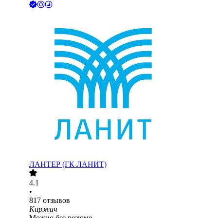
ЛАНТЕР (ГК ЛАНИТ)
4.1
•
817
отзывов
Киржач
Можно без резюме