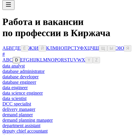
Работа и вакансии
по профессии в Киржача
А
Б
В
Г
Д
Е
Ж
З
И
К
Л
М
Н
О
П
Р
С
Т
У
Ф
Х
Ц
Ч
Ш
Э
Ю
Ё
Й
Щ
Ы
Я
#
A
B
C
E
F
G
H
I
J
K
L
M
N
O
P
Q
R
S
T
U
V
W
X
D
Y
Z
data analyst
database administrator
database developer
database engineer
data engineer
data science engineer
data scientist
DCC specialist
delivery manager
demand planner
demand planning manager
department assistant
deputy chief accountant