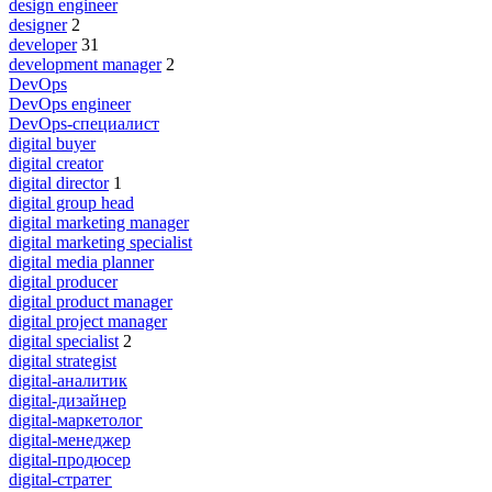
design engineer
designer
2
developer
31
development manager
2
DevOps
DevOps engineer
DevOps-специалист
digital buyer
digital creator
digital director
1
digital group head
digital marketing manager
digital marketing specialist
digital media planner
digital producer
digital product manager
digital project manager
digital specialist
2
digital strategist
digital-аналитик
digital-дизайнер
digital-маркетолог
digital-менеджер
digital-продюсер
digital-стратег