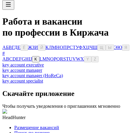
Работа и вакансии
по профессии в Киржача
А
Б
В
Г
Д
Е
Ж
З
И
К
Л
М
Н
О
П
Р
С
Т
У
Ф
Х
Ц
Ч
Ш
Э
Ю
Ё
Й
Щ
Ы
Я
#
A
B
C
D
E
F
G
H
I
J
L
M
N
O
P
Q
R
S
T
U
V
W
X
K
Y
Z
key account executive
key account manager
key account manager (HoReCa)
key account specialist
Скачайте приложение
Чтобы получать уведомления о приглашениях мгновенно
HeadHunter
Размещение вакансий
Поиск по резюме